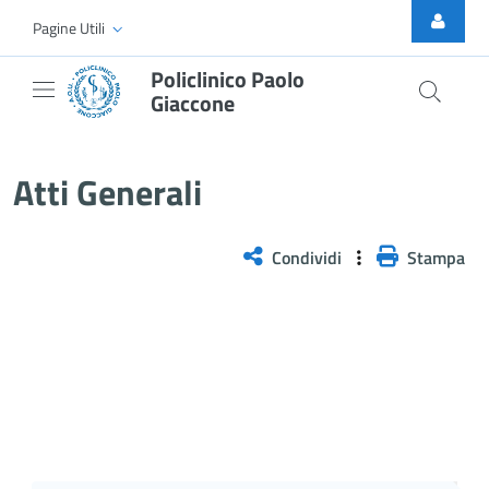
Skip to Main Content
Pagine Utili
Policlinico Paolo
Giaccone
Atti Generali
Atti Generali
Condividi
Stampa