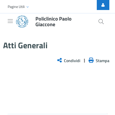
Skip to Main Content
Pagine Utili
Policlinico Paolo
Giaccone
Atti Generali
Atti Generali
Condividi
Stampa