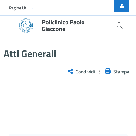
Skip to Main Content
Pagine Utili
Policlinico Paolo
Giaccone
Atti Generali
Atti Generali
Condividi
Stampa