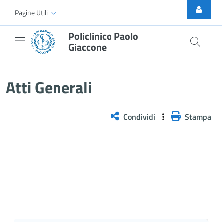
Skip to Main Content
Pagine Utili
Policlinico Paolo
Giaccone
Atti Generali
Atti Generali
Condividi
Stampa