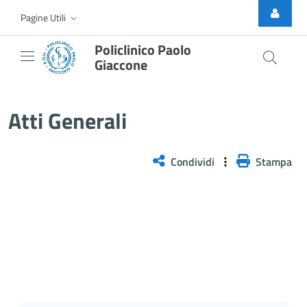
Skip to Main Content
Pagine Utili
Policlinico Paolo
Giaccone
Atti Generali
Atti Generali
Condividi
Stampa