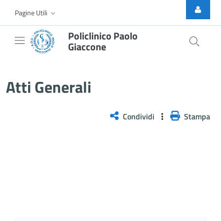
Skip to Main Content
Pagine Utili
Policlinico Paolo
Giaccone
Atti Generali
Atti Generali
Condividi
Stampa