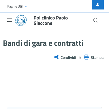
Skip to Main Content
Pagine Utili
Policlinico Paolo
Giaccone
affidamento diretto ai sensi del
Bandi di gara e contratti
Condividi
Stampa