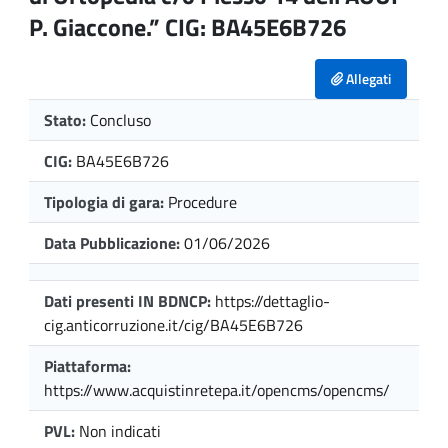
P. Giaccone.” CIG: BA45E6B726
Allegati
Stato:
Concluso
CIG:
BA45E6B726
Tipologia di gara:
Procedure
Data Pubblicazione:
01/06/2026
Dati presenti IN BDNCP:
https://dettaglio-
cig.anticorruzione.it/cig/BA45E6B726
Piattaforma:
https://www.acquistinretepa.it/opencms/opencms/
PVL:
Non indicati