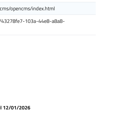
encms/opencms/index.html
esiti/43278fe7-103a-44e8-a8a8-
el 12/01/2026