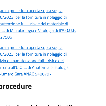
ara a procedura aperta sopra soglia
36/2023, per la fornitura in noleggio di
utenzione full - risk e del materiale di
C. di Microbiologia e Virologia dell'A.O.U.P.
427506
ara a procedura aperta sopra soglia
36/2023, per la fornitura in noleggio di
zio di manutenzione full - risk e del
renti all'U.O.C. di Anatomia e Istologia
mo Numero Gara ANAC 9486797
e procedure