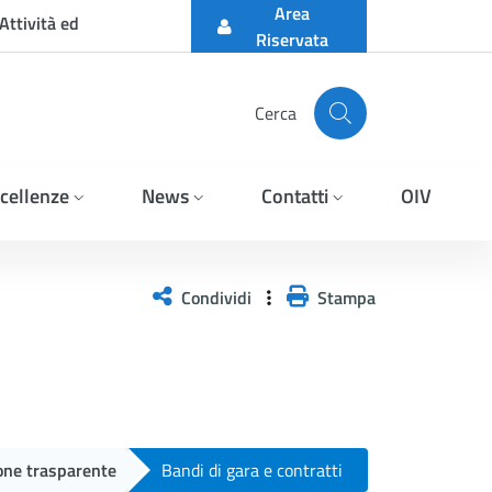
Area
Attività ed
Riservata
Cerca
cellenze
News
Contatti
OIV
6 E AGGIUDICAZIONE DET.
Condividi
Stampa
one trasparente
Bandi di gara e contratti