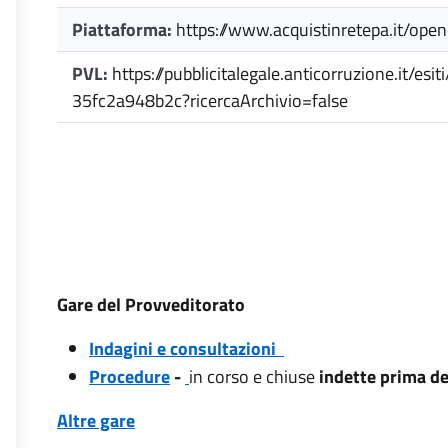
Piattaforma:
https://www.acquistinretepa.it/op
PVL:
https://pubblicitalegale.anticorruzione.it/
35fc2a948b2c?ricercaArchivio=false
Gare del Provveditorato
Indagini e consultazioni
Procedure
-
in corso e chiuse
indette prima d
Altre gare