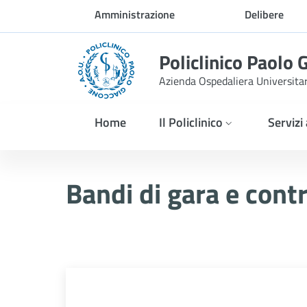
Skip to Main Content
Amministrazione
Delibere
trasparente
Policlinico Paolo 
Azienda Ospedaliera Universita
Home
Il Policlinico
Servizi
AVVISO ESITO GARA- INDI
Bandi di gara e contr