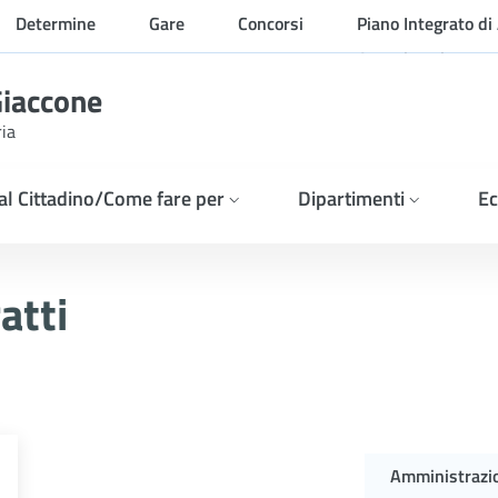
Determine
Gare
Concorsi
Piano Integrato di 
Organizzazione
Giaccone
ria
 al Cittadino/Come fare per
Dipartimenti
Ec
ZIONE DET. PNRR 127/202
atti
Amministrazi