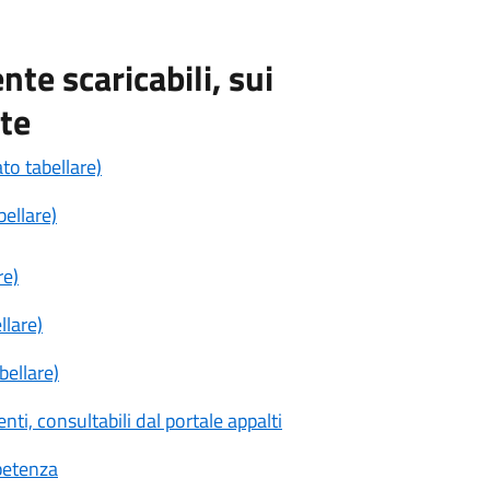
nte scaricabili, sui
nte
to tabellare)
ellare)
re)
llare)
bellare)
ti, consultabili dal portale appalti
mpetenza