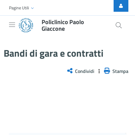
Skip to Main Content
Pagine Utili
Policlinico Paolo
Giaccone
AVVISO POST INFORMAZIONE &#8
Bandi di gara e contratti
Condividi
Stampa