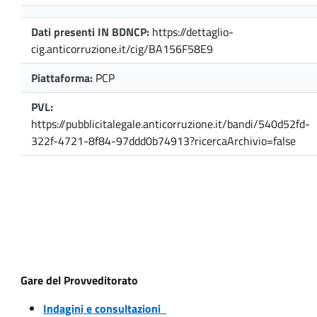
Dati presenti IN BDNCP:
https://dettaglio-
cig.anticorruzione.it/cig/BA156F58E9
Piattaforma:
PCP
PVL:
https://pubblicitalegale.anticorruzione.it/bandi/540d52fd-
322f-4721-8f84-97ddd0b74913?ricercaArchivio=false
Gare del Provveditorato
Indagini e consultazioni