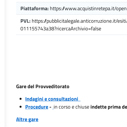
Piattaforma:
https://www.acquistinretepa.it/op
PVL:
https://pubblicitalegale.anticorruzione.it/
011155743a38?ricercaArchivio=false
Gare del Provveditorato
Indagini e consultazioni
Procedure
-
in corso e chiuse
indette prima d
Altre gare