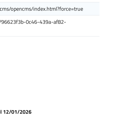
encms/opencms/index.html?force=true
esiti/96623f3b-0c46-439a-af82-
el 12/01/2026