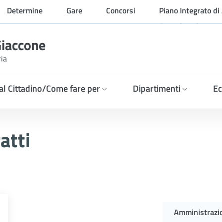
Determine
Gare
Concorsi
Piano Integrato di 
Organizzazione
Giaccone
ria
 al Cittadino/Come fare per
Dipartimenti
Ec
E &#8211; ESITO GARA IN
atti
Amministrazi