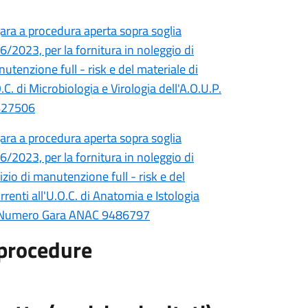
ara a procedura aperta sopra soglia
36/2023, per la fornitura in noleggio di
utenzione full - risk e del materiale di
C. di Microbiologia e Virologia dell'A.O.U.P.
427506
ara a procedura aperta sopra soglia
36/2023, per la fornitura in noleggio di
zio di manutenzione full - risk e del
renti all'U.O.C. di Anatomia e Istologia
mo Numero Gara ANAC 9486797
e procedure