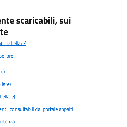
nte scaricabili, sui
nte
to tabellare)
ellare)
re)
llare)
bellare)
ti, consultabili dal portale appalti
mpetenza