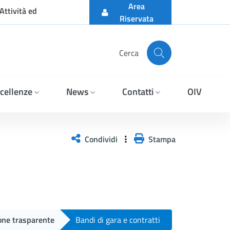
Area
Attività ed
Riservata
Cerca
cellenze
News
Contatti
OIV
 FAVORE DELLA DITTA LIF
Condividi
Stampa
one trasparente
Bandi di gara e contratti