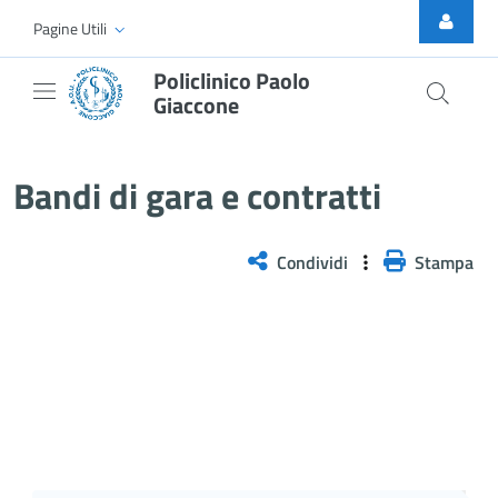
Skip to Main Content
Pagine Utili
Policlinico Paolo
Giaccone
AVVISO POST INFORMAZIONE &#82
Bandi di gara e contratti
Condividi
Stampa