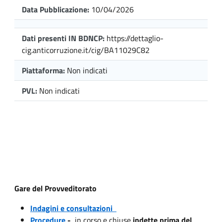
Data Pubblicazione:
10/04/2026
Dati presenti IN BDNCP:
https://dettaglio-
cig.anticorruzione.it/cig/BA11029C82
Piattaforma:
Non indicati
PVL:
Non indicati
Gare del Provveditorato
Indagini e consultazioni
Procedure
-
in corso e chiuse
indette prima del