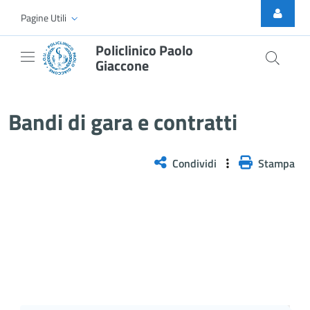
Skip to Main Content
Pagine Utili
Policlinico Paolo
Giaccone
AVVISO POST INFORMAZIONE &#8211
Bandi di gara e contratti
Condividi
Stampa