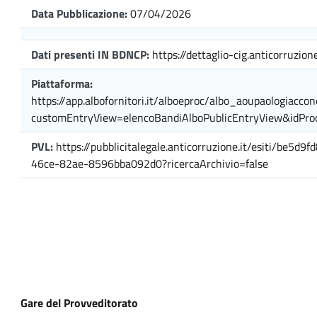
Data Pubblicazione:
07/04/2026
Dati presenti IN BDNCP:
https://dettaglio-cig.anticorruzione
Piattaforma:
https://app.albofornitori.it/alboeproc/albo_aoupaologiaccon
customEntryView=elencoBandiAlboPublicEntryView&idPr
PVL:
https://pubblicitalegale.anticorruzione.it/esiti/be5d9
46ce-82ae-8596bba092d0?ricercaArchivio=false
Gare del Provveditorato