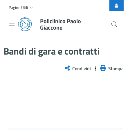
Skip to Main Content
Pagine Utili
Policlinico Paolo
Giaccone
AVVISO PUBBLICO ART 77 D LG
Bandi di gara e contratti
Condividi
Stampa