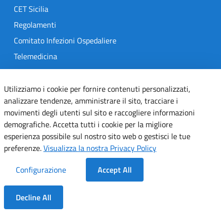
CET Sicilia
Regolamenti
Comitato Infezioni Ospedaliere
Telemedicina
MedOral
Utilizziamo i cookie per fornire contenuti personalizzati,
analizzare tendenze, amministrare il sito, tracciare i
TRASPARENZA
movimenti degli utenti sul sito e raccogliere informazioni
Amministrazione Trasparente
demografiche. Accetta tutti i cookie per la migliore
esperienza possibile sul nostro sito web o gestisci le tue
Gare e Concorsi
preferenze.
Visualizza la nostra Privacy Policy
Delibere
Determine
Configurazione
Accept All
SEGUICI SU
Decline All
Dentro la Sezione
Designers Italia
Twitter
Instagram
Youtube
Linkedin