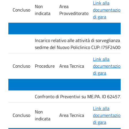
Link alla
Non
Area
Concluso
documentazione
indicata
Provveditorato
di gara
Incarico relativo alle attività di sorveglianza e 
sedime del Nuovo Policlinico CUP: I75F240005
Link alla
Concluso
Procedure
Area Tecnica
documentazione
di gara
Confronto di Preventivi su ME.PA. ID 6245735 per 
Link alla
Non
Concluso
Area Tecnica
documentazione
indicata
di gara