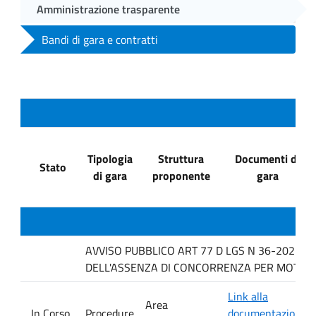
Amministrazione trasparente
Bandi di gara e contratti
Tipologia
Struttura
Documenti di
Stato
di gara
proponente
gara
AVVISO PUBBLICO ART 77 D LGS N 36-2023 P
DELL'ASSENZA DI CONCORRENZA PER MOTIVI T
Link alla
Area
In Corso
Procedure
documentazione