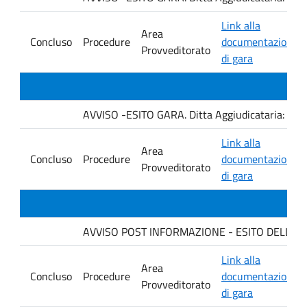
Link alla
Area
Concluso
Procedure
documentazione
Provveditorato
di gara
AVVISO -ESITO GARA. Ditta Aggiudicataria: C
Link alla
Area
Concluso
Procedure
documentazione
Provveditorato
di gara
AVVISO POST INFORMAZIONE - ESITO DELLA GARA
Link alla
Area
Concluso
Procedure
documentazione
Provveditorato
di gara