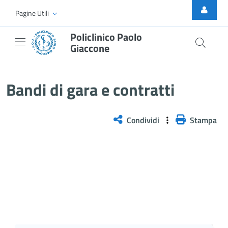
Skip to Main Content
Pagine Utili
Policlinico Paolo
Giaccone
Bandi di gara e contratti
Bandi di gara e contratti
Condividi
Stampa