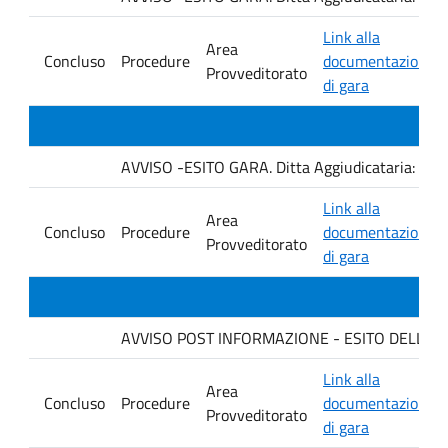
Link alla
Area
Concluso
Procedure
documentazione
Provveditorato
di gara
AVVISO -ESITO GARA. Ditta Aggiudicataria: C
Link alla
Area
Concluso
Procedure
documentazione
Provveditorato
di gara
AVVISO POST INFORMAZIONE - ESITO DELLA GARA
Link alla
Area
Concluso
Procedure
documentazione
Provveditorato
di gara