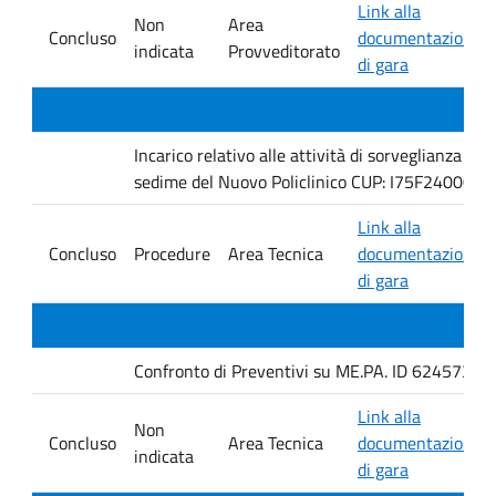
Link alla
Non
Area
Concluso
documentazione
indicata
Provveditorato
di gara
Incarico relativo alle attività di sorveglianza e 
sedime del Nuovo Policlinico CUP: I75F240005
Link alla
Concluso
Procedure
Area Tecnica
documentazione
di gara
Confronto di Preventivi su ME.PA. ID 6245735 per 
Link alla
Non
Concluso
Area Tecnica
documentazione
indicata
di gara