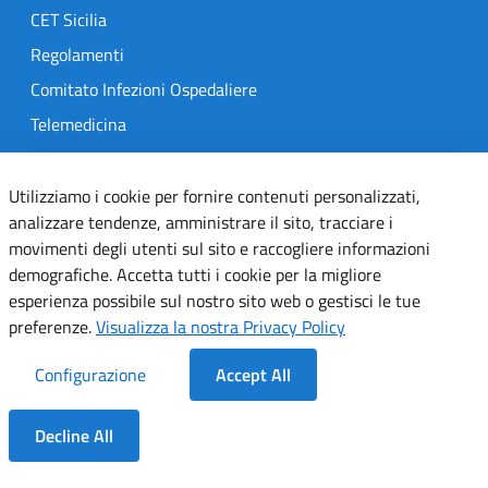
CET Sicilia
Regolamenti
Comitato Infezioni Ospedaliere
Telemedicina
MedOral
Utilizziamo i cookie per fornire contenuti personalizzati,
analizzare tendenze, amministrare il sito, tracciare i
TRASPARENZA
movimenti degli utenti sul sito e raccogliere informazioni
Amministrazione Trasparente
demografiche. Accetta tutti i cookie per la migliore
esperienza possibile sul nostro sito web o gestisci le tue
Gare e Concorsi
preferenze.
Visualizza la nostra Privacy Policy
Delibere
Determine
Configurazione
Accept All
SEGUICI SU
Decline All
Dentro la Sezione
Designers Italia
Twitter
Instagram
Youtube
Linkedin