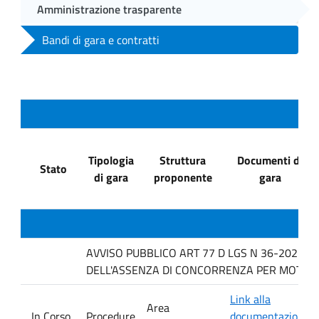
Amministrazione trasparente
Bandi di gara e contratti
Tipologia
Struttura
Documenti di
Stato
di gara
proponente
gara
AVVISO PUBBLICO ART 77 D LGS N 36-2023 P
DELL'ASSENZA DI CONCORRENZA PER MOTIVI T
Link alla
Area
In Corso
Procedure
documentazione