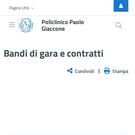
Skip to Main Content
Pagine Utili
Policlinico Paolo
Giaccone
Bandi di gara e contratti
Bandi di gara e contratti
Condividi
Stampa