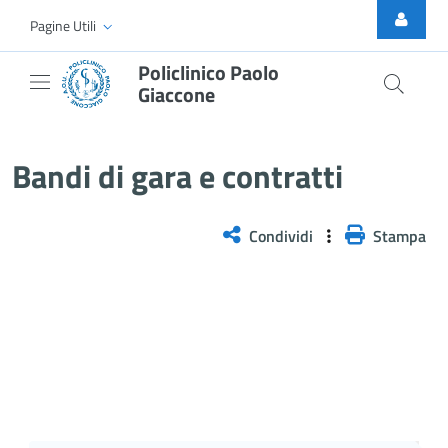
Skip to Main Content
Pagine Utili
Policlinico Paolo
Giaccone
Bandi di gara e contratti
Bandi di gara e contratti
Condividi
Stampa