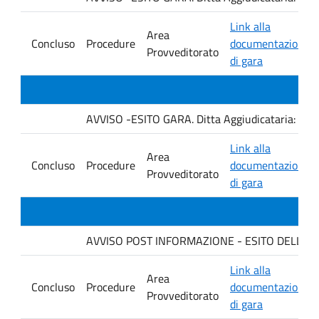
Link alla
Area
Concluso
Procedure
documentazione
Provveditorato
di gara
AVVISO -ESITO GARA. Ditta Aggiudicataria: C
Link alla
Area
Concluso
Procedure
documentazione
Provveditorato
di gara
AVVISO POST INFORMAZIONE - ESITO DELLA GARA
Link alla
Area
Concluso
Procedure
documentazione
Provveditorato
di gara