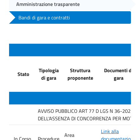
Amministrazione trasparente
Bandi di gara e contratti
Tipologia
Struttura
Documenti di
Stato
di gara
proponente
gara
AVVISO PUBBLICO ART 77 D LGS N 36-2023 P
DELL'ASSENZA DI CONCORRENZA PER MOTIVI T
Link alla
Area
In Corso
Procedure
documentazione