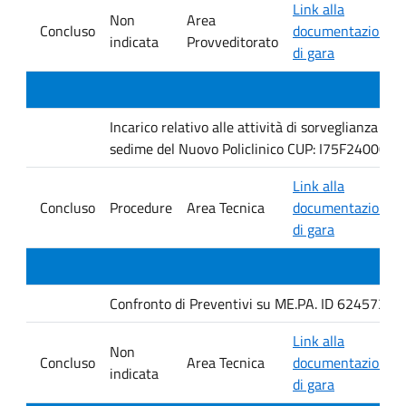
Link alla
Non
Area
Concluso
documentazione
indicata
Provveditorato
di gara
Incarico relativo alle attività di sorveglianza e 
sedime del Nuovo Policlinico CUP: I75F240005
Link alla
Concluso
Procedure
Area Tecnica
documentazione
di gara
Confronto di Preventivi su ME.PA. ID 6245735 per 
Link alla
Non
Concluso
Area Tecnica
documentazione
indicata
di gara