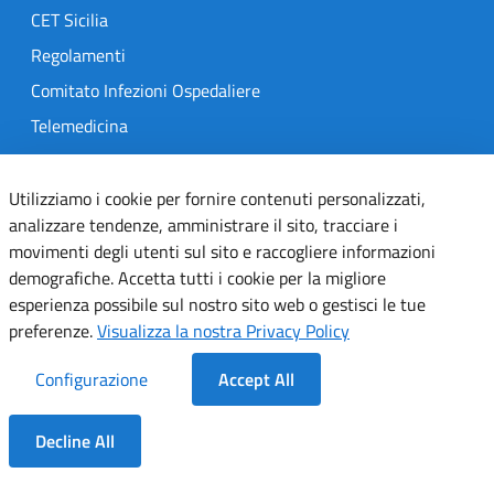
CET Sicilia
Regolamenti
Comitato Infezioni Ospedaliere
Telemedicina
MedOral
Utilizziamo i cookie per fornire contenuti personalizzati,
analizzare tendenze, amministrare il sito, tracciare i
TRASPARENZA
movimenti degli utenti sul sito e raccogliere informazioni
Amministrazione Trasparente
demografiche. Accetta tutti i cookie per la migliore
esperienza possibile sul nostro sito web o gestisci le tue
Gare e Concorsi
preferenze.
Visualizza la nostra Privacy Policy
Delibere
Determine
Configurazione
Accept All
SEGUICI SU
Decline All
Dentro la Sezione
Designers Italia
Twitter
Instagram
Youtube
Linkedin