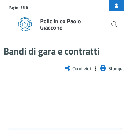
Skip to Main Content
Pagine Utili
Policlinico Paolo
Giaccone
Bandi di gara e contratti
Bandi di gara e contratti
Condividi
Stampa