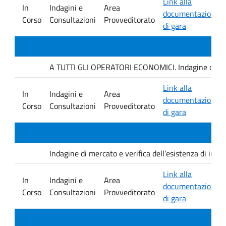
Link alla
In
Indagini e
Area
documentazione
Corso
Consultazioni
Provveditorato
di gara
A TUTTI GLI OPERATORI ECONOMICI. Indagine di mercat
Link alla
In
Indagini e
Area
documentazione
Corso
Consultazioni
Provveditorato
di gara
Indagine di mercato e verifica dell’esistenza di inter
Link alla
In
Indagini e
Area
documentazione
Corso
Consultazioni
Provveditorato
di gara