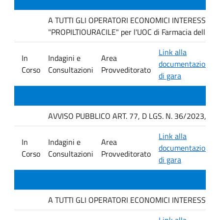
A TUTTI GLI OPERATORI ECONOMICI INTERESSATI Indag
"PROPILTIOURACILE" per l'UOC di Farmacia dell'AO
Link alla
In
Indagini e
Area
documentazione
Corso
Consultazioni
Provveditorato
di gara
AVVISO PUBBLICO ART. 77, D LGS. N. 36/2023, P
Link alla
In
Indagini e
Area
documentazione
Corso
Consultazioni
Provveditorato
di gara
A TUTTI GLI OPERATORI ECONOMICI INTERESSATI. avvis
Link alla