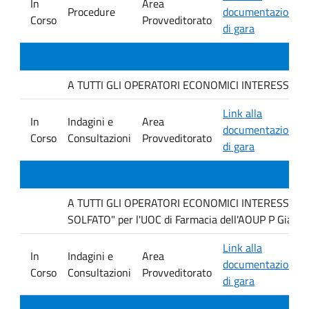
In
Area
Procedure
documentazione
Corso
Provveditorato
di gara
A TUTTI GLI OPERATORI ECONOMICI INTERESSATI : avvi
Link alla
In
Indagini e
Area
documentazione
Corso
Consultazioni
Provveditorato
di gara
A TUTTI GLI OPERATORI ECONOMICI INTERESSATI Ind
SOLFATO" per l'UOC di Farmacia dell'AOUP P Giacco
Link alla
In
Indagini e
Area
documentazione
Corso
Consultazioni
Provveditorato
di gara