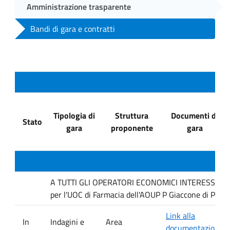
Amministrazione trasparente
Bandi di gara e contratti
Tipologia di
Struttura
Documenti di
Stato
gara
proponente
gara
A TUTTI GLI OPERATORI ECONOMICI INTERESSATI : In
per l'UOC di Farmacia dell'AOUP P Giaccone di Pale
Link alla
In
Indagini e
Area
documentazione