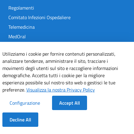
Regolamenti
Comitato Infezioni Ospedaliere
Telemedicina
MedOral
Utilizziamo i cookie per fornire contenuti personalizzati,
TRASPARENZA
analizzare tendenze, amministrare il sito, tracciare i
Amministrazione Trasparente
movimenti degli utenti sul sito e raccogliere informazioni
demografiche. Accetta tutti i cookie per la migliore
Gare e Concorsi
esperienza possibile sul nostro sito web o gestisci le tue
Delibere
preferenze.
Visualizza la nostra Privacy Policy
Determine
Configurazione
Accept All
SEGUICI SU
Decline All
Designers Italia
Twitter
Instagram
Youtube
Linkedin
Dentro la Sezione