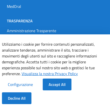
MedOral
TRASPARENZA
Amministrazione Trasparente
Gare e Concorsi
Utilizziamo i cookie per fornire contenuti personalizzati,
Delibere
analizzare tendenze, amministrare il sito, tracciare i
Determine
movimenti degli utenti sul sito e raccogliere informazioni
demografiche. Accetta tutti i cookie per la migliore
esperienza possibile sul nostro sito web o gestisci le tue
SEGUICI SU
preferenze.
Visualizza la nostra Privacy Policy
Designers Italia
Twitter
Instagram
Youtube
Linkedin
Configurazione
Accept All
Decline All
Dichiarazione di accessibilità
Dentro la Sezione