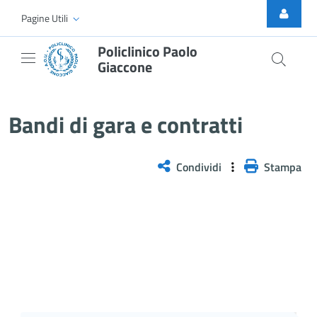
Skip to Main Content
Pagine Utili
Policlinico Paolo
Giaccone
Bandi di gara e contratti
Bandi di gara e contratti
Condividi
Stampa