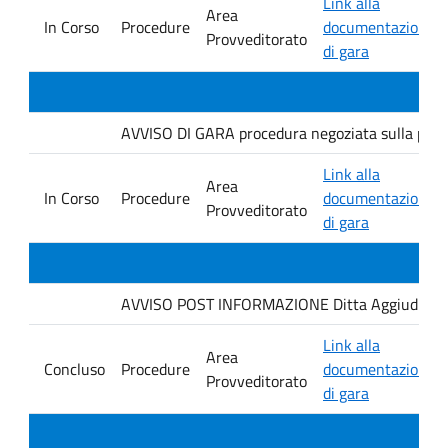
Link alla
Area
In Corso
Procedure
documentazione
Provveditorato
di gara
AVVISO DI GARA procedura negoziata sulla piatt
Link alla
Area
In Corso
Procedure
documentazione
Provveditorato
di gara
AVVISO POST INFORMAZIONE Ditta Aggiudicataria
Link alla
Area
Concluso
Procedure
documentazione
Provveditorato
di gara