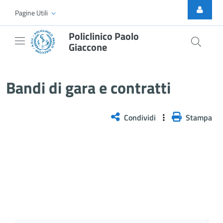
Skip to Main Content
Pagine Utili
Policlinico Paolo
Giaccone
Bandi di gara e contratti
Bandi di gara e contratti
Condividi
Stampa