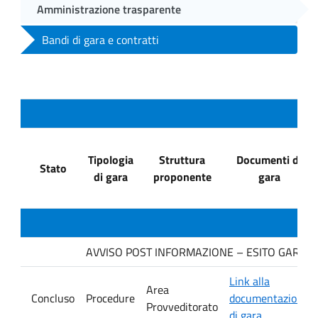
Amministrazione trasparente
Bandi di gara e contratti
Tipologia
Struttura
Documenti di
Stato
di gara
proponente
gara
AVVISO POST INFORMAZIONE – ESITO GARA Ditta
Link alla
Area
Concluso
Procedure
documentazione
Provveditorato
di gara