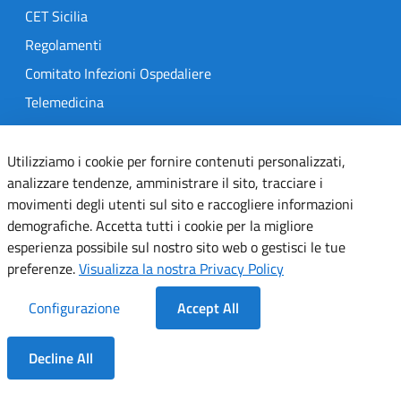
CET Sicilia
Regolamenti
Comitato Infezioni Ospedaliere
Telemedicina
MedOral
Utilizziamo i cookie per fornire contenuti personalizzati,
analizzare tendenze, amministrare il sito, tracciare i
TRASPARENZA
movimenti degli utenti sul sito e raccogliere informazioni
Amministrazione Trasparente
demografiche. Accetta tutti i cookie per la migliore
esperienza possibile sul nostro sito web o gestisci le tue
Gare e Concorsi
preferenze.
Visualizza la nostra Privacy Policy
Delibere
Determine
Configurazione
Accept All
SEGUICI SU
Decline All
Dentro la Sezione
Designers Italia
Twitter
Instagram
Youtube
Linkedin