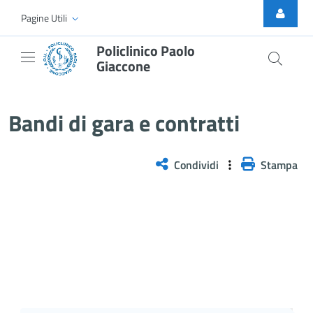
Skip to Main Content
Pagine Utili
Policlinico Paolo
Giaccone
Bandi di gara e contratti
Bandi di gara e contratti
Condividi
Stampa