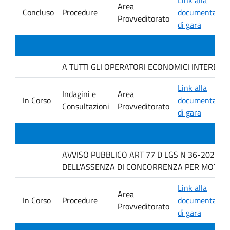
Area
Concluso
Procedure
documentazio
Provveditorato
di gara
A TUTTI GLI OPERATORI ECONOMICI INTERESSATI In
Link alla
Indagini e
Area
In Corso
documentazio
Consultazioni
Provveditorato
di gara
AVVISO PUBBLICO ART 77 D LGS N 36-2023 P
DELL'ASSENZA DI CONCORRENZA PER MOTOVI 
Link alla
Area
In Corso
Procedure
documentazio
Provveditorato
di gara