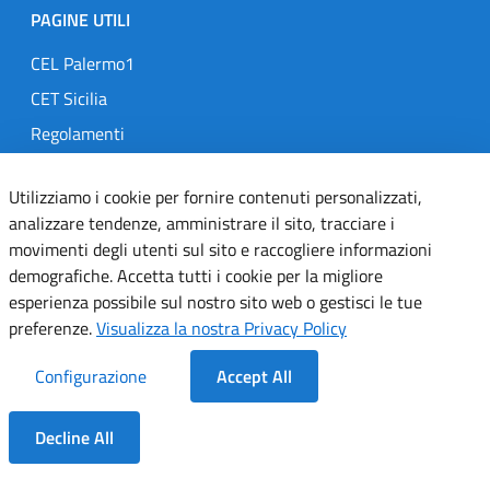
PAGINE UTILI
CEL Palermo1
CET Sicilia
Regolamenti
Comitato Infezioni Ospedaliere
Utilizziamo i cookie per fornire contenuti personalizzati,
Telemedicina
analizzare tendenze, amministrare il sito, tracciare i
MedOral
movimenti degli utenti sul sito e raccogliere informazioni
demografiche. Accetta tutti i cookie per la migliore
esperienza possibile sul nostro sito web o gestisci le tue
TRASPARENZA
preferenze.
Visualizza la nostra Privacy Policy
Amministrazione Trasparente
Configurazione
Accept All
Gare e Concorsi
Delibere
Decline All
Determine
Dentro la Sezione