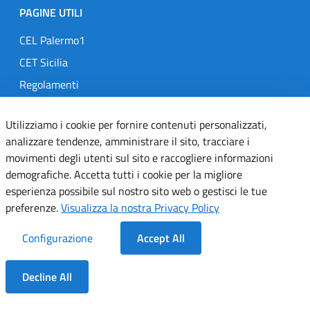
PAGINE UTILI
CEL Palermo1
CET Sicilia
Regolamenti
Comitato Infezioni Ospedaliere
Utilizziamo i cookie per fornire contenuti personalizzati,
Telemedicina
analizzare tendenze, amministrare il sito, tracciare i
MedOral
movimenti degli utenti sul sito e raccogliere informazioni
demografiche. Accetta tutti i cookie per la migliore
esperienza possibile sul nostro sito web o gestisci le tue
TRASPARENZA
preferenze.
Visualizza la nostra Privacy Policy
Amministrazione Trasparente
Configurazione
Accept All
Gare e Concorsi
Delibere
Decline All
Determine
Dentro la Sezione