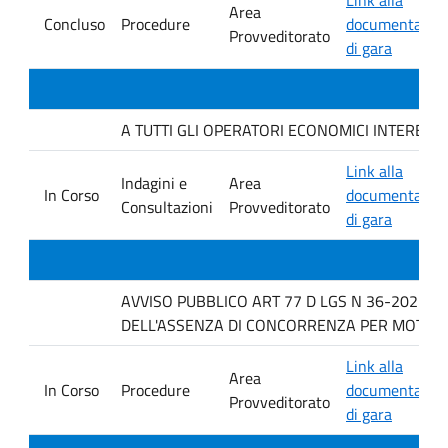
Area
Concluso
Procedure
documentazio
Provveditorato
di gara
A TUTTI GLI OPERATORI ECONOMICI INTERESSATI In
Link alla
Indagini e
Area
In Corso
documentazio
Consultazioni
Provveditorato
di gara
AVVISO PUBBLICO ART 77 D LGS N 36-2023 P
DELL'ASSENZA DI CONCORRENZA PER MOTOVI 
Link alla
Area
In Corso
Procedure
documentazio
Provveditorato
di gara