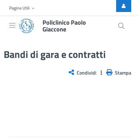
Skip to Main Content
Pagine Utili
Policlinico Paolo
Giaccone
Bandi di gara e contratti
Bandi di gara e contratti
Condividi
Stampa