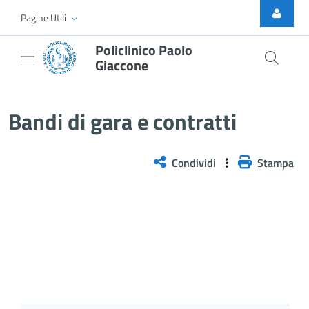
Skip to Main Content
Pagine Utili
Policlinico Paolo
Giaccone
Bandi di gara e contratti
Bandi di gara e contratti
Condividi
Stampa