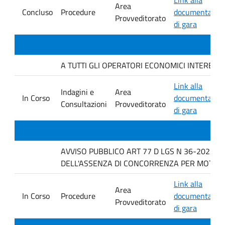
Area
Concluso
Procedure
documentazio
Provveditorato
di gara
A TUTTI GLI OPERATORI ECONOMICI INTERESSATI In
Link alla
Indagini e
Area
In Corso
documentazio
Consultazioni
Provveditorato
di gara
AVVISO PUBBLICO ART 77 D LGS N 36-2023 P
DELL'ASSENZA DI CONCORRENZA PER MOTOVI 
Link alla
Area
In Corso
Procedure
documentazio
Provveditorato
di gara