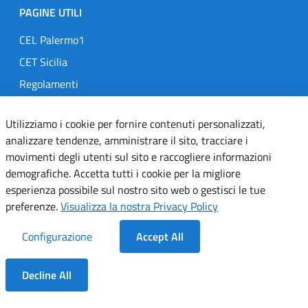
PAGINE UTILI
CEL Palermo1
CET Sicilia
Regolamenti
Comitato Infezioni Ospedaliere
Utilizziamo i cookie per fornire contenuti personalizzati,
Telemedicina
analizzare tendenze, amministrare il sito, tracciare i
MedOral
movimenti degli utenti sul sito e raccogliere informazioni
demografiche. Accetta tutti i cookie per la migliore
esperienza possibile sul nostro sito web o gestisci le tue
TRASPARENZA
preferenze.
Visualizza la nostra Privacy Policy
Amministrazione Trasparente
Configurazione
Accept All
Gare e Concorsi
Delibere
Decline All
Determine
Dentro la Sezione