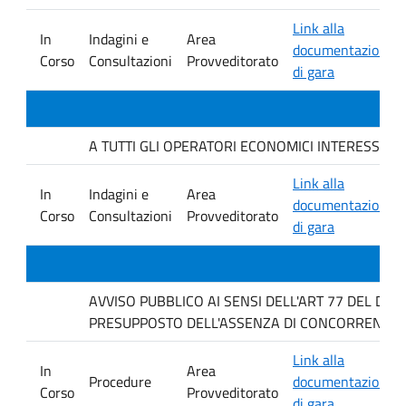
Link alla
In
Indagini e
Area
documentazione
Corso
Consultazioni
Provveditorato
di gara
A TUTTI GLI OPERATORI ECONOMICI INTERESSATI. Avvis
Link alla
In
Indagini e
Area
documentazione
Corso
Consultazioni
Provveditorato
di gara
AVVISO PUBBLICO AI SENSI DELL'ART 77 DEL D L
PRESUPPOSTO DELL'ASSENZA DI CONCORRENZA P
Link alla
In
Area
Procedure
documentazione
Corso
Provveditorato
di gara