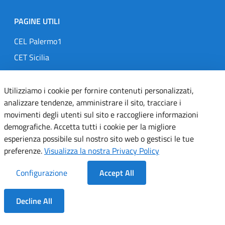
PAGINE UTILI
CEL Palermo1
CET Sicilia
Regolamenti
Comitato Infezioni Ospedaliere
Utilizziamo i cookie per fornire contenuti personalizzati,
analizzare tendenze, amministrare il sito, tracciare i
Telemedicina
movimenti degli utenti sul sito e raccogliere informazioni
MedOral
demografiche. Accetta tutti i cookie per la migliore
esperienza possibile sul nostro sito web o gestisci le tue
preferenze.
Visualizza la nostra Privacy Policy
TRASPARENZA
Amministrazione Trasparente
Configurazione
Accept All
Gare e Concorsi
Decline All
Delibere
Dentro la Sezione
Determine