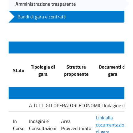
Amministrazione trasparente
Bandi di gara e contratti
Tipologia di
Struttura
Documenti di
Stato
gara
proponente
gara
A TUTTI GLI OPERATORI ECONOMICI Indagine di mercat
Link alla
In
Indagini e
Area
documentazione
Corso
Consultazioni
Provveditorato
di gara