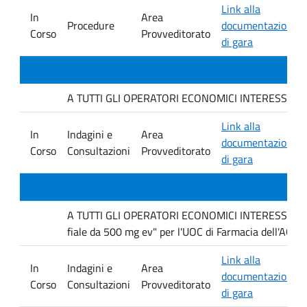
Link alla
In
Area
Procedure
documentazione
Corso
Provveditorato
di gara
A TUTTI GLI OPERATORI ECONOMICI INTERESSATI. avvis
Link alla
In
Indagini e
Area
documentazione
Corso
Consultazioni
Provveditorato
di gara
A TUTTI GLI OPERATORI ECONOMICI INTERESSATI Inda
fiale da 500 mg ev" per l'UOC di Farmacia dell'AOUP
Link alla
In
Indagini e
Area
documentazione
Corso
Consultazioni
Provveditorato
di gara