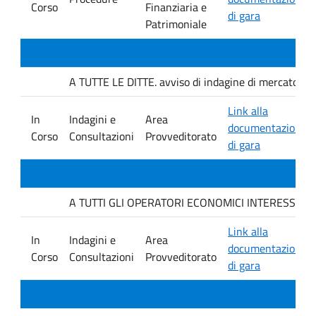
Corso
Finanziaria e
di gara
Patrimoniale
A TUTTE LE DITTE. avviso di indagine di mercato e ver
Link alla
In
Indagini e
Area
documentazione
Corso
Consultazioni
Provveditorato
di gara
A TUTTI GLI OPERATORI ECONOMICI INTERESSATI. avvis
Link alla
In
Indagini e
Area
documentazione
Corso
Consultazioni
Provveditorato
di gara