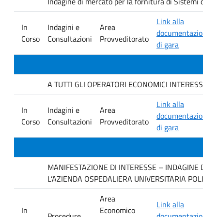
Indagine di mercato per la fornitura di Sistemi di 
Link alla
In
Indagini e
Area
documentazione
Corso
Consultazioni
Provveditorato
di gara
A TUTTI GLI OPERATORI ECONOMICI INTERESSATI. avvis
Link alla
In
Indagini e
Area
documentazione
Corso
Consultazioni
Provveditorato
di gara
MANIFESTAZIONE DI INTERESSE – INDAGINE DI M
L’AZIENDA OSPEDALIERA UNIVERSITARIA POLICLI
Area
Link alla
In
Economico
Procedure
documentazione