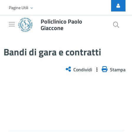
Skip to Main Content
Pagine Utili
Policlinico Paolo
Giaccone
Bandi di gara e contratti
Bandi di gara e contratti
Condividi
Stampa