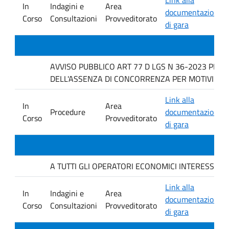
In
Indagini e
Area
documentazione
Corso
Consultazioni
Provveditorato
di gara
AVVISO PUBBLICO ART 77 D LGS N 36-2023 PER 
DELL'ASSENZA DI CONCORRENZA PER MOTIVI TECN
Link alla
In
Area
Procedure
documentazione
Corso
Provveditorato
di gara
A TUTTI GLI OPERATORI ECONOMICI INTERESSATI. avvis
Link alla
In
Indagini e
Area
documentazione
Corso
Consultazioni
Provveditorato
di gara