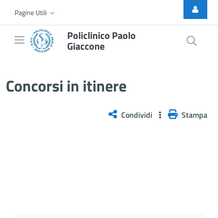
Skip to Main Content
Pagine Utili
Policlinico Paolo
Giaccone
Avviso di selezione pubblica, pe
Concorsi in itinere
Condividi
Stampa