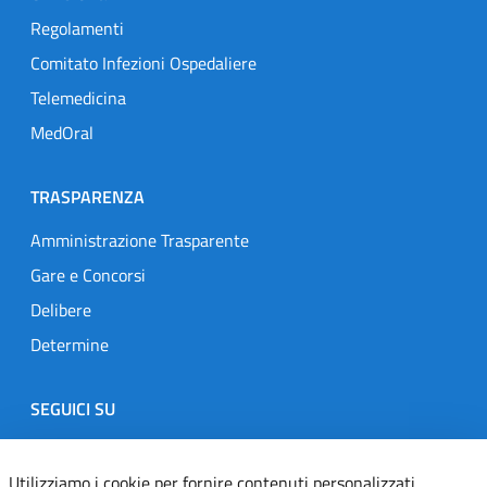
Regolamenti
Comitato Infezioni Ospedaliere
Telemedicina
MedOral
TRASPARENZA
Amministrazione Trasparente
Gare e Concorsi
Delibere
Determine
SEGUICI SU
Designers Italia
Twitter
Instagram
Youtube
Linkedin
Utilizziamo i cookie per fornire contenuti personalizzati,