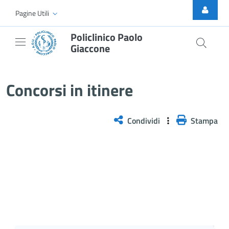
Skip to Main Content
Pagine Utili
Policlinico Paolo
Giaccone
AVVISO INTERNO PER IL CONFER
Concorsi in itinere
Condividi
Stampa