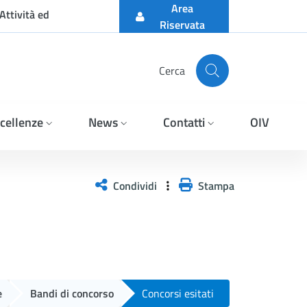
Area
Attività ed
Riservata
Cerca
cellenze
News
Contatti
OIV
A DEI TERMINI DEGLI AV
Condividi
Stampa
e
Bandi di concorso
Concorsi esitati