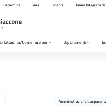
Determine
Gare
Concorsi
Piano Integrato di 
Organizzazione
Giaccone
ria
 al Cittadino/Come fare per
Dipartimenti
Ec
GRAZIONE CON RIAPERTUR
Amministrazione trasparent