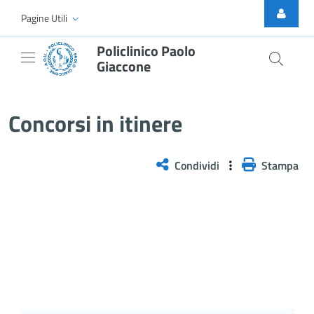
Skip to Main Content
Pagine Utili
Policlinico Paolo
Giaccone
Selezione pubblica per il conferi
Concorsi in itinere
Condividi
Stampa