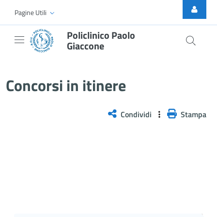
Skip to Main Content
Pagine Utili
Policlinico Paolo
Giaccone
SELEZIONE PUBBLICA, PER SOLI
Concorsi in itinere
Condividi
Stampa