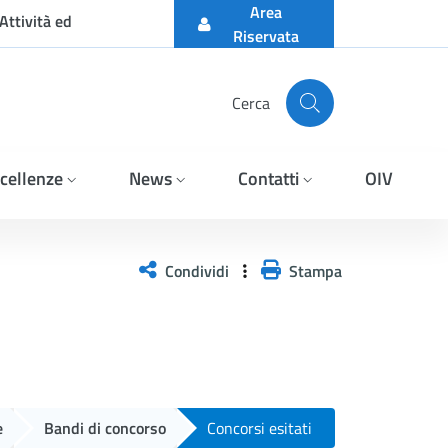
Area
Attività ed
Riservata
Cerca
cellenze
News
Contatti
OIV
ivazione di n. 1 contratto 
Condividi
Stampa
e
Bandi di concorso
Concorsi esitati