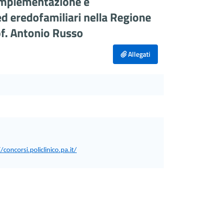
“Implementazione e
 ed eredofamiliari nella Regione
of. Antonio Russo
Allegati
/concorsi.policlinico.pa.it/