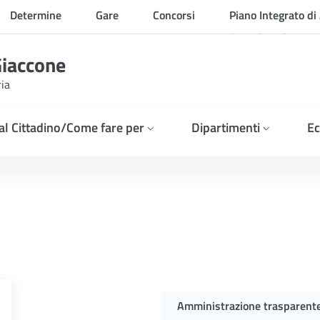
Determine
Gare
Concorsi
Piano Integrato di 
Organizzazione
Giaccone
ria
 al Cittadino/Come fare per
Dipartimenti
Ec
toli e colloquio, per l’att
Amministrazione trasparent