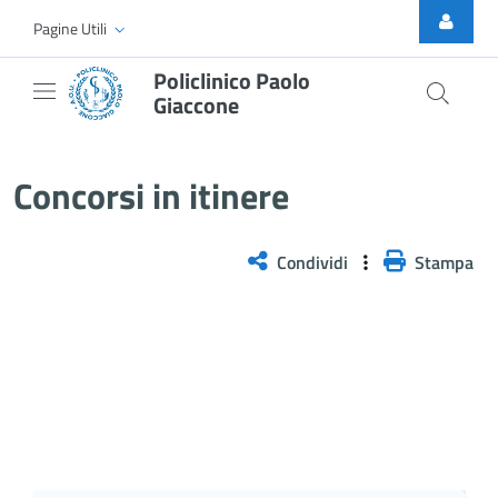
Skip to Main Content
Pagine Utili
Policlinico Paolo
Giaccone
Selezione pubblica, per titoli e
Concorsi in itinere
Condividi
Stampa