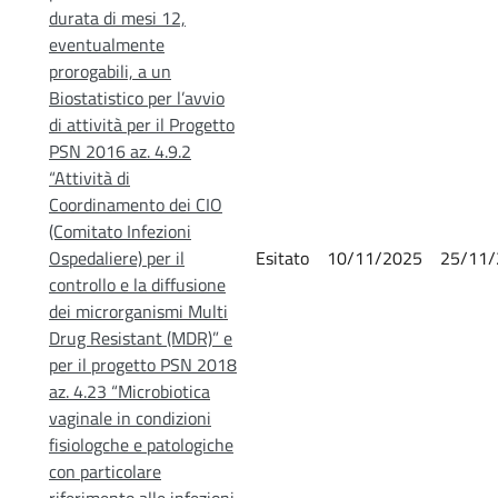
durata di mesi 12,
eventualmente
prorogabili, a un
Biostatistico per l’avvio
di attività per il Progetto
PSN 2016 az. 4.9.2
“Attività di
Coordinamento dei CIO
(Comitato Infezioni
Ospedaliere) per il
Esitato
10/11/2025
25/11/
controllo e la diffusione
dei microrganismi Multi
Drug Resistant (MDR)” e
per il progetto PSN 2018
az. 4.23 “Microbiotica
vaginale in condizioni
fisiologche e patologiche
con particolare
riferimento alle infezioni