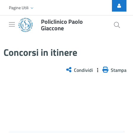
Skip to Main Content
Pagine Utili
Policlinico Paolo
Giaccone
Concorsi esitati
Concorsi in itinere
Condividi
Stampa