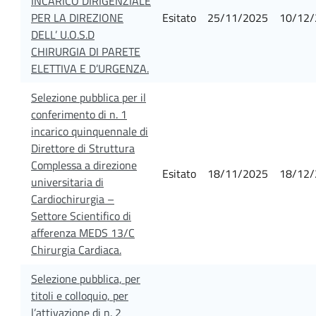
INCARICO DIRIGENZIALE
PER LA DIREZIONE
Esitato
25/11/2025
10/12/
DELL’ U.O.S.D
CHIRURGIA DI PARETE
ELETTIVA E D’URGENZA.
Selezione pubblica per il
conferimento di n. 1
incarico quinquennale di
Direttore di Struttura
Complessa a direzione
Esitato
18/11/2025
18/12/
universitaria di
Cardiochirurgia –
Settore Scientifico di
afferenza MEDS 13/C
Chirurgia Cardiaca.
Selezione pubblica, per
titoli e colloquio, per
l’attivazione di n. 2