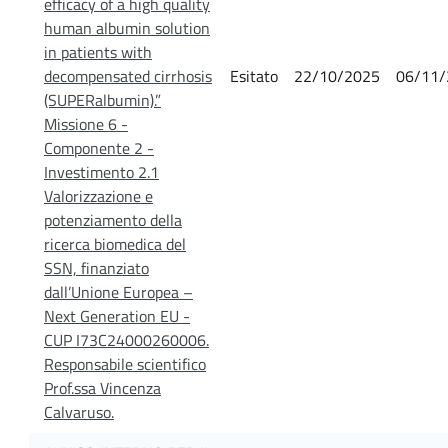
efficacy of a high quality
human albumin solution
in patients with
decompensated cirrhosis
Esitato
22/10/2025
06/11/
(SUPERalbumin).”
Missione 6 -
Componente 2 -
Investimento 2.1
Valorizzazione e
potenziamento della
ricerca biomedica del
SSN, finanziato
dall’Unione Europea –
Next Generation EU -
CUP I73C24000260006.
Responsabile scientifico
Prof.ssa Vincenza
Calvaruso.