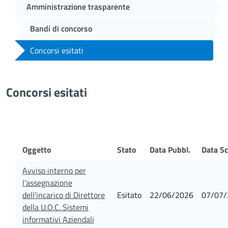
Amministrazione trasparente
Bandi di concorso
Concorsi esitati
Concorsi esitati
Oggetto
Stato
Data Pubbl.
Data Sc
Avviso interno per
l’assegnazione
dell’incarico di Direttore
Esitato
22/06/2026
07/07/
della U.O.C. Sistemi
informativi Aziendali