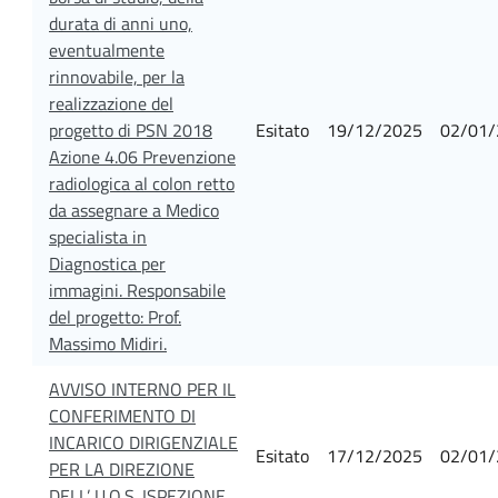
durata di anni uno,
eventualmente
rinnovabile, per la
realizzazione del
progetto di PSN 2018
Esitato
19/12/2025
02/01/
Azione 4.06 Prevenzione
radiologica al colon retto
da assegnare a Medico
specialista in
Diagnostica per
immagini. Responsabile
del progetto: Prof.
Massimo Midiri.
AVVISO INTERNO PER IL
CONFERIMENTO DI
INCARICO DIRIGENZIALE
Esitato
17/12/2025
02/01/
PER LA DIREZIONE
DELL’ U.O.S. ISPEZIONE