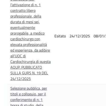
l’attivazione di n. 1
contratto libero
professionale, della
durata di mesi sei,
eventualmente
prorogabile, a medico
Esitato
24/12/2025
08/01/
cardiochirurgo con
elevata professionalità
ed esperienza, da adibire
all’UOC di
Cardiochirurgia di questa
AOUP. PUBBLICATO
SULLA GURS N. 19 DEL
24/12/2025
Selezione pubblica, per
titoli e colloquio, per il
conferimento di n. 1
borsa di studio, della