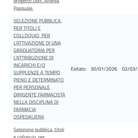
progetto Dott. Andrea
Pasquale.
SELEZIONE PUBBLICA,
PER TITOLI E
COLLOQUIO, PER
L’ATTIVAZIONE DI UNA
GRADUATORIA PER
L’ATTRIBUZIONE DI
INCARICHI E/O
Esitato
30/01/2026
02/03/
SUPPLENZE A TEMPO
PIENO E DETERMINATO
PER PERSONALE
DIRIGENTE FARMACISTA
NELLA DISCIPLINA DI
FARMACIA
OSPEDALIERA
Selezione pubblica, titoli
e colloquio, per