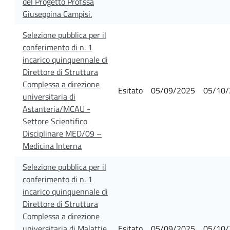
del Progetto Prof.ssa
Giuseppina Campisi.
Selezione pubblica per il
conferimento di n. 1
incarico quinquennale di
Direttore di Struttura
Complessa a direzione
Esitato
05/09/2025
05/10/
universitaria di
Astanteria/MCAU -
Settore Scientifico
Disciplinare MED/09 –
Medicina Interna
Selezione pubblica per il
conferimento di n. 1
incarico quinquennale di
Direttore di Struttura
Complessa a direzione
universitaria di Malattie
Esitato
05/09/2025
05/10/