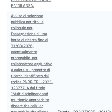
E VIGILANZA.
Avviso di selezione
pubblica per titoli e
colloquio per
l’assegnazione di una
borsa di ricerca fino al
31/08/2026,
eventualmente
prorogabile, per
collaboratore aggiuntivo
a valere sul progetto di
ricerca identificato dal
codice PNRR-TR1-2023-
12377714 dal titolo
“Multidisciplinary and
multiomic approach to
dissect the cellular
nerwork in the glioma
Esitato
03/12/2025
18/12/