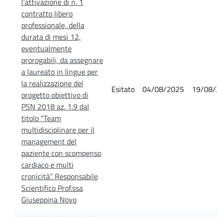
l’attivazione di n. 1
contratto libero
professionale, della
durata di mesi 12,
eventualmente
prorogabili, da assegnare
a laureato in lingue per
la realizzazione del
Esitato
04/08/2025
19/08/
progetto obiettivo di
PSN 2018 az. 1.9 dal
titolo “Team
multidisciplinare per il
management del
paziente con scompenso
cardiaco e multi
cronicità”. Responsabile
Scientifico Prof.ssa
Giuseppina Novo