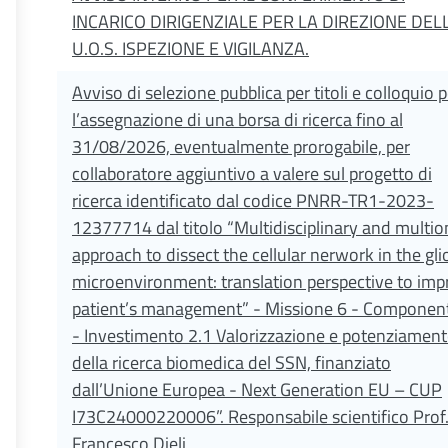
INCARICO DIRIGENZIALE PER LA DIREZIONE DELL
U.O.S. ISPEZIONE E VIGILANZA.
Avviso di selezione pubblica per titoli e colloquio p
l’assegnazione di una borsa di ricerca fino al
31/08/2026, eventualmente prorogabile, per
collaboratore aggiuntivo a valere sul progetto di
ricerca identificato dal codice PNRR-TR1-2023-
12377714 dal titolo “Multidisciplinary and multio
approach to dissect the cellular nerwork in the gl
microenvironment: translation perspective to imp
patient’s management” - Missione 6 - Componen
- Investimento 2.1 Valorizzazione e potenziamen
della ricerca biomedica del SSN, finanziato
dall’Unione Europea - Next Generation EU – CUP
I73C24000220006”. Responsabile scientifico Prof
Francesco Dieli