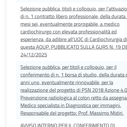
Selezione pubblica, titoli e colloquio, per l’attivazi
di n. 1 contratto libero professionale, della durata 
mesi sei, eventualmente prorogabile, a medico
cardiochirurgo con elevata professionalità ed
esperienza, da adibire all’UOC di Cardiochirurgia d
questa AOUP. PUBBLICATO SULLA GURS N. 19 D
24/12/2025
Selezione pubblica, per titoli e colloquio, per il
conferimento di n. 1 borsa di studio, della durata 
anni uno, eventualmente rinnovabile, per la
realizzazione del progetto di PSN 2018 Azione 4.
Prevenzione radiologica al colon retto da assegna
Medico specialista in Diagnostica per immagini.
Responsabile del progetto: Prof. Massimo Midiri.
AVVISO INTERNO PER IL CONFERIMENTO DI