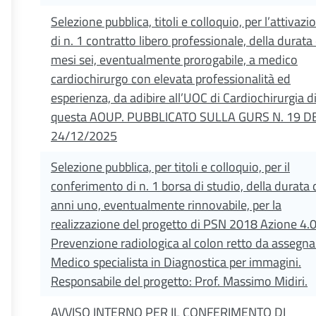
Selezione pubblica, titoli e colloquio, per l’attivazi
di n. 1 contratto libero professionale, della durata 
mesi sei, eventualmente prorogabile, a medico
cardiochirurgo con elevata professionalità ed
esperienza, da adibire all’UOC di Cardiochirurgia d
questa AOUP. PUBBLICATO SULLA GURS N. 19 D
24/12/2025
Selezione pubblica, per titoli e colloquio, per il
conferimento di n. 1 borsa di studio, della durata 
anni uno, eventualmente rinnovabile, per la
realizzazione del progetto di PSN 2018 Azione 4.
Prevenzione radiologica al colon retto da assegna
Medico specialista in Diagnostica per immagini.
Responsabile del progetto: Prof. Massimo Midiri.
AVVISO INTERNO PER IL CONFERIMENTO DI