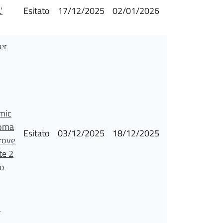
’
Esitato
17/12/2025
02/01/2026
er
mic
ioma
Esitato
03/12/2025
18/12/2025
rove
te 2
to
.