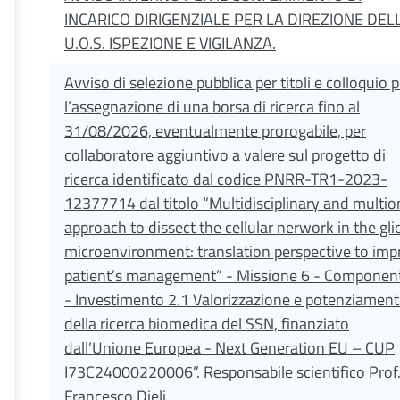
INCARICO DIRIGENZIALE PER LA DIREZIONE DELL
U.O.S. ISPEZIONE E VIGILANZA.
Avviso di selezione pubblica per titoli e colloquio p
l’assegnazione di una borsa di ricerca fino al
31/08/2026, eventualmente prorogabile, per
collaboratore aggiuntivo a valere sul progetto di
ricerca identificato dal codice PNRR-TR1-2023-
12377714 dal titolo “Multidisciplinary and multio
approach to dissect the cellular nerwork in the gl
microenvironment: translation perspective to imp
patient’s management” - Missione 6 - Componen
- Investimento 2.1 Valorizzazione e potenziamen
della ricerca biomedica del SSN, finanziato
dall’Unione Europea - Next Generation EU – CUP
I73C24000220006”. Responsabile scientifico Prof
Francesco Dieli