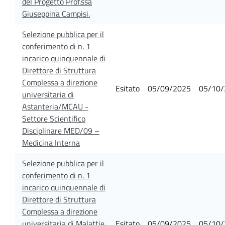
del Progetto Prof.ssa
Giuseppina Campisi.
Selezione pubblica per il
conferimento di n. 1
incarico quinquennale di
Direttore di Struttura
Complessa a direzione
Esitato
05/09/2025
05/10/
universitaria di
Astanteria/MCAU -
Settore Scientifico
Disciplinare MED/09 –
Medicina Interna
Selezione pubblica per il
conferimento di n. 1
incarico quinquennale di
Direttore di Struttura
Complessa a direzione
universitaria di Malattie
Esitato
05/09/2025
05/10/