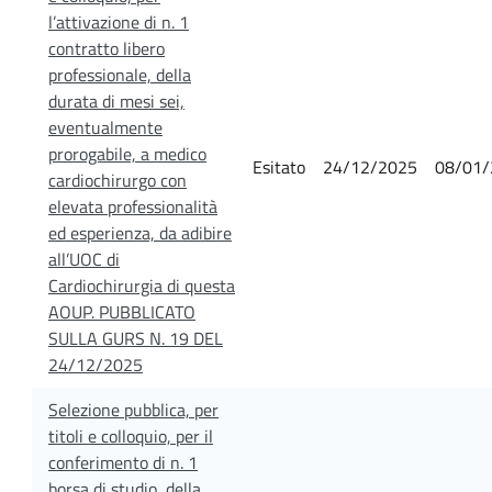
l’attivazione di n. 1
contratto libero
professionale, della
durata di mesi sei,
eventualmente
prorogabile, a medico
Esitato
24/12/2025
08/01/
cardiochirurgo con
elevata professionalità
ed esperienza, da adibire
all’UOC di
Cardiochirurgia di questa
AOUP. PUBBLICATO
SULLA GURS N. 19 DEL
24/12/2025
Selezione pubblica, per
titoli e colloquio, per il
conferimento di n. 1
borsa di studio, della