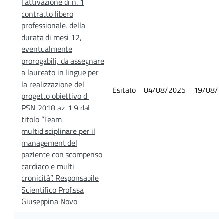
l’attivazione di n. 1
contratto libero
professionale, della
durata di mesi 12,
eventualmente
prorogabili, da assegnare
a laureato in lingue per
la realizzazione del
Esitato
04/08/2025
19/08/
progetto obiettivo di
PSN 2018 az. 1.9 dal
titolo “Team
multidisciplinare per il
management del
paziente con scompenso
cardiaco e multi
cronicità”. Responsabile
Scientifico Prof.ssa
Giuseppina Novo