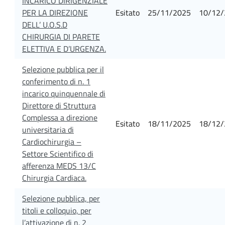
INCARICO DIRIGENZIALE
PER LA DIREZIONE
Esitato
25/11/2025
10/12/
DELL’ U.O.S.D
CHIRURGIA DI PARETE
ELETTIVA E D’URGENZA.
Selezione pubblica per il
conferimento di n. 1
incarico quinquennale di
Direttore di Struttura
Complessa a direzione
Esitato
18/11/2025
18/12/
universitaria di
Cardiochirurgia –
Settore Scientifico di
afferenza MEDS 13/C
Chirurgia Cardiaca.
Selezione pubblica, per
titoli e colloquio, per
l’attivazione di n. 2