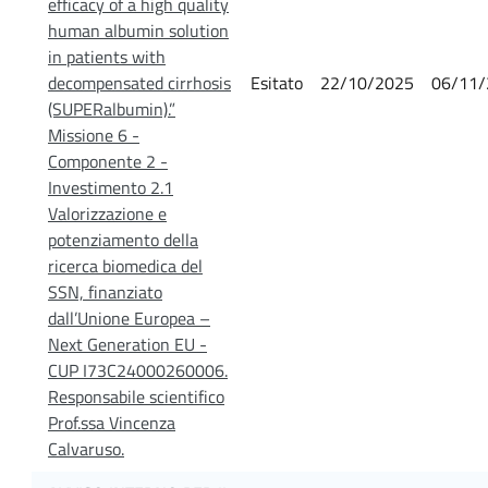
efficacy of a high quality
human albumin solution
in patients with
decompensated cirrhosis
Esitato
22/10/2025
06/11/
(SUPERalbumin).”
Missione 6 -
Componente 2 -
Investimento 2.1
Valorizzazione e
potenziamento della
ricerca biomedica del
SSN, finanziato
dall’Unione Europea –
Next Generation EU -
CUP I73C24000260006.
Responsabile scientifico
Prof.ssa Vincenza
Calvaruso.