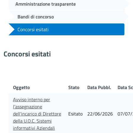
Amministrazione trasparente
Bandi di concorso
Concorsi esitati
Concorsi esitati
Oggetto
Stato
Data Pubbl.
Data Sc
Avviso interno per
l’assegnazione
dell’incarico di Direttore
Esitato
22/06/2026
07/07/
della U.O.C. Sistemi
informativi Aziendali