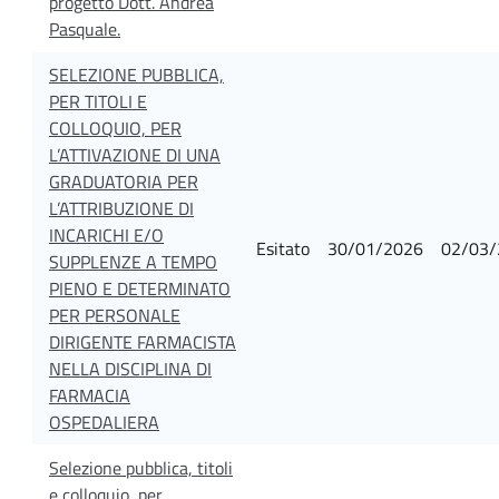
progetto Dott. Andrea
Pasquale.
SELEZIONE PUBBLICA,
PER TITOLI E
COLLOQUIO, PER
L’ATTIVAZIONE DI UNA
GRADUATORIA PER
L’ATTRIBUZIONE DI
INCARICHI E/O
Esitato
30/01/2026
02/03/
SUPPLENZE A TEMPO
PIENO E DETERMINATO
PER PERSONALE
DIRIGENTE FARMACISTA
NELLA DISCIPLINA DI
FARMACIA
OSPEDALIERA
Selezione pubblica, titoli
e colloquio, per