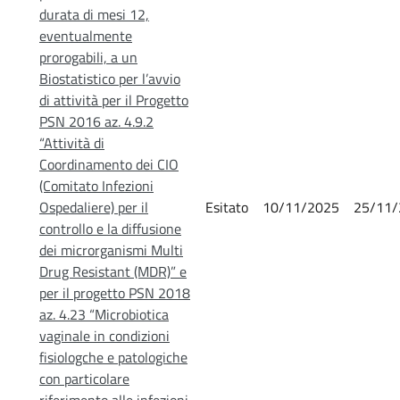
durata di mesi 12,
eventualmente
prorogabili, a un
Biostatistico per l’avvio
di attività per il Progetto
PSN 2016 az. 4.9.2
“Attività di
Coordinamento dei CIO
(Comitato Infezioni
Ospedaliere) per il
Esitato
10/11/2025
25/11/
controllo e la diffusione
dei microrganismi Multi
Drug Resistant (MDR)” e
per il progetto PSN 2018
az. 4.23 “Microbiotica
vaginale in condizioni
fisiologche e patologiche
con particolare
riferimento alle infezioni