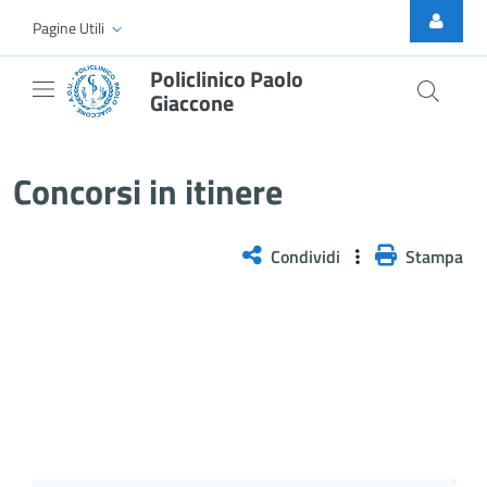
Skip to Main Content
Pagine Utili
Policlinico Paolo
Giaccone
Concorsi esitati
Concorsi in itinere
Condividi
Stampa