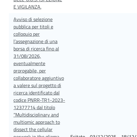
E VIGILANZA.
Avviso di selezione
pubblica per titoli e
colloquio per
l’assegnazione di una
borsa di ricerca fino al
31/08/2026,
eventualmente
prorogabile, per
collaboratore aggiuntivo
a valere sul progetto di
ricerca identificato dal
codice PNRR-TR1-2023-
12377714 dal titolo
“Multidisciplinary and
multiomic approach to
dissect the cellular
nerwork in the glioma
Esitato
03/12/2025
18/12/