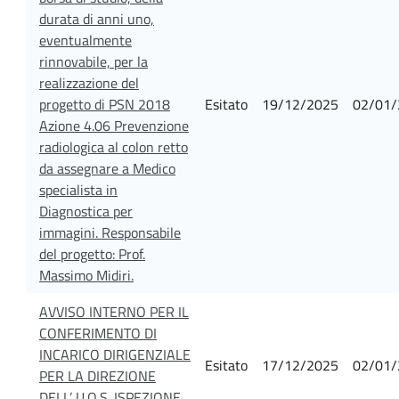
durata di anni uno,
eventualmente
rinnovabile, per la
realizzazione del
progetto di PSN 2018
Esitato
19/12/2025
02/01/
Azione 4.06 Prevenzione
radiologica al colon retto
da assegnare a Medico
specialista in
Diagnostica per
immagini. Responsabile
del progetto: Prof.
Massimo Midiri.
AVVISO INTERNO PER IL
CONFERIMENTO DI
INCARICO DIRIGENZIALE
Esitato
17/12/2025
02/01/
PER LA DIREZIONE
DELL’ U.O.S. ISPEZIONE