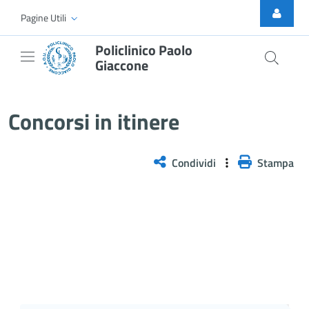
Skip to Main Content
Pagine Utili
Policlinico Paolo
Giaccone
Avvisi per la ricognizione rivolt
Concorsi in itinere
Condividi
Stampa