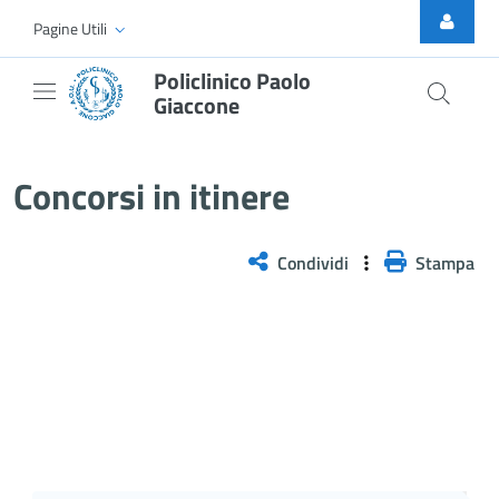
Skip to Main Content
Pagine Utili
Policlinico Paolo
Giaccone
AVVISO INTERNO RISERVATO AL 
Concorsi in itinere
Condividi
Stampa