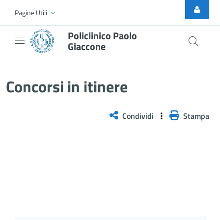
Skip to Main Content
Pagine Utili
Policlinico Paolo
Giaccone
Avviso per la ricognizione rivolt
Concorsi in itinere
Condividi
Stampa