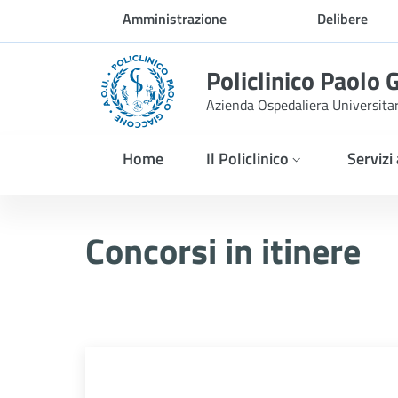
Skip to Main Content
Amministrazione
Delibere
trasparente
Policlinico Paolo 
Azienda Ospedaliera Universita
Home
Il Policlinico
Servizi
Revoca della selezione pub
Concorsi in itinere