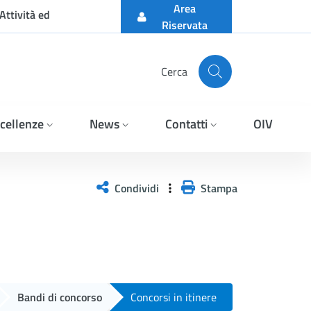
Area
Attività ed
Riservata
Cerca
cellenze
News
Contatti
OIV
 N. 947 del 5.08.2022 e co
Condividi
Stampa
Bandi di concorso
Concorsi in itinere