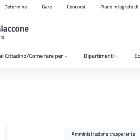
Determine
Gare
Concorsi
Piano Integrato di 
Organizzazione
Giaccone
ria
 al Cittadino/Come fare per
Dipartimenti
Ec
blica indetta con delibera
Amministrazione trasparente