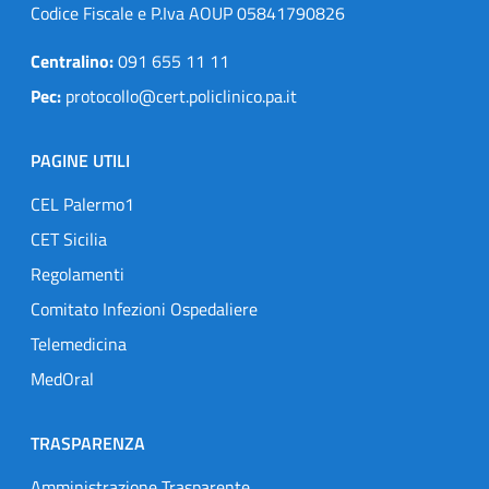
Codice Fiscale e P.Iva AOUP 05841790826
Centralino:
091 655 11 11
Pec:
protocollo@cert.policlinico.pa.it
PAGINE UTILI
CEL Palermo1
CET Sicilia
Regolamenti
Comitato Infezioni Ospedaliere
Telemedicina
MedOral
TRASPARENZA
Amministrazione Trasparente