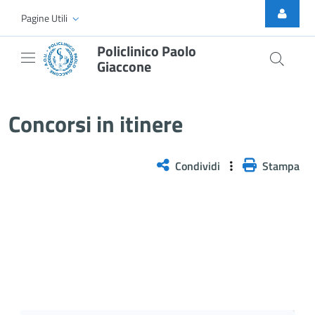
Skip to Main Content
Pagine Utili
Policlinico Paolo
Giaccone
Selezione pubblica, mediante valu
Concorsi in itinere
Condividi
Stampa