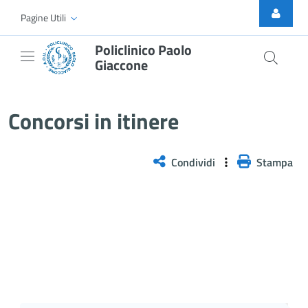
Skip to Main Content
Pagine Utili
Policlinico Paolo
Giaccone
Selezione pubblica per il confer
Concorsi in itinere
Condividi
Stampa