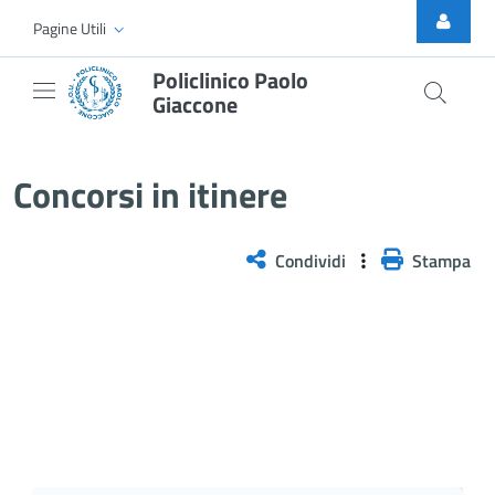
Skip to Main Content
Pagine Utili
Policlinico Paolo
Giaccone
Selezione pubblica, per titoli e 
Concorsi in itinere
Condividi
Stampa