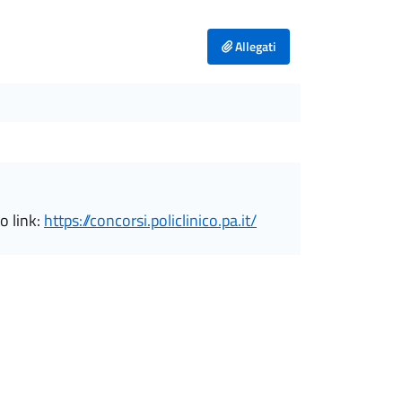
Allegati
o link:
https://concorsi.policlinico.pa.it/