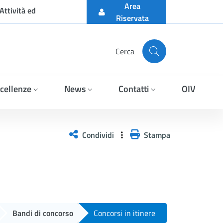
Area
Attività ed
Riservata
Cerca
cellenze
News
Contatti
OIV
nferimento di una borsa di
Condividi
Stampa
Bandi di concorso
Concorsi in itinere