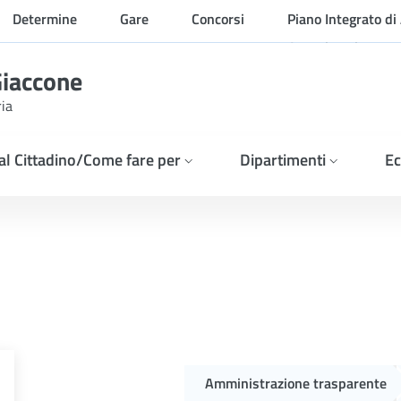
Determine
Gare
Concorsi
Piano Integrato di 
Organizzazione
Giaccone
ria
 al Cittadino/Come fare per
Dipartimenti
Ec
toli e colloquio, per il co
Amministrazione trasparente