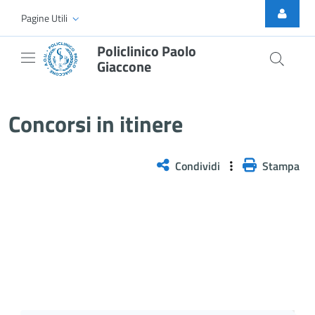
Skip to Main Content
Pagine Utili
Policlinico Paolo
Giaccone
Selezione pubblica, per titoli e 
Concorsi in itinere
Condividi
Stampa