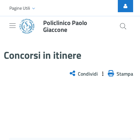
Skip to Main Content
Pagine Utili
Policlinico Paolo
Giaccone
Selezione pubblica, per titoli e 
Concorsi in itinere
Condividi
Stampa