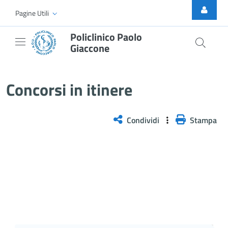
Skip to Main Content
Pagine Utili
Policlinico Paolo
Giaccone
SELEZIONE PUBBLICA, PER TITO
Concorsi in itinere
Condividi
Stampa