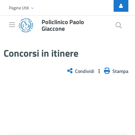
Skip to Main Content
Pagine Utili
Policlinico Paolo
Giaccone
Selezione pubblica, per titoli e
Concorsi in itinere
Condividi
Stampa