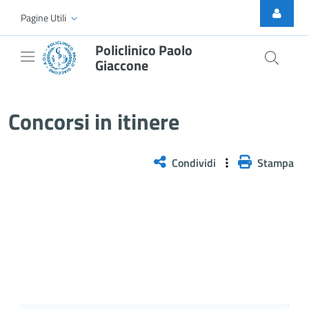
Skip to Main Content
Pagine Utili
Policlinico Paolo
Giaccone
stabilizzazione per il personale 
Concorsi in itinere
Condividi
Stampa