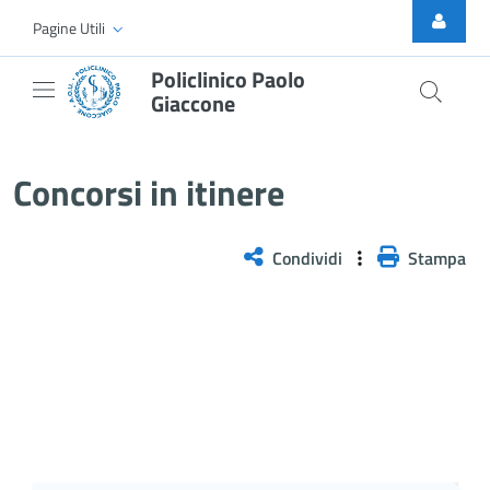
Skip to Main Content
Pagine Utili
Policlinico Paolo
Giaccone
Concorsi in itinere
Concorsi in itinere
Condividi
Stampa