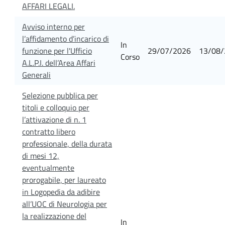
AFFARI LEGALI.
Avviso interno per
l’affidamento d’incarico di
In
funzione per l'Ufficio
29/07/2026
13/08/
Corso
A.L.P.I. dell’Area Affari
Generali
Selezione pubblica per
titoli e colloquio per
l’attivazione di n. 1
contratto libero
professionale, della durata
di mesi 12,
eventualmente
prorogabile, per laureato
in Logopedia da adibire
all’UOC di Neurologia per
la realizzazione del
In