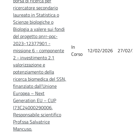
borsa di ricerca per
ricercatore secondario
laureato in Statistica o
Scienze biologiche o
Biologia a valere sui fondi
del progetto pnrr-poc-
2023-12377901 -
In
missione 6 - componente
12/02/2026
27/02/
Corso
2 - investimento 2.1
valorizzazione e
potenziamento della
ricerca biomedica del SSN,
finanziato dall’Unione
Europea – Next
Generation EU – CUP
I73C24000290006.
Responsabile scientifico
Prof.ssa Salvatrice
Mancuso.