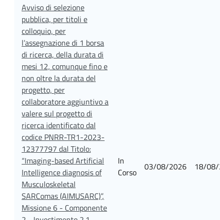
Avviso di selezione
pubblica, per titoli e
colloquio, per
l’assegnazione di 1 borsa
di ricerca, della durata di
mesi 12, comunque fino e
non oltre la durata del
progetto, per
collaboratore aggiuntivo a
valere sul progetto di
ricerca identificato dal
codice PNRR-TR1-2023-
12377797 dal Titolo:
“Imaging-based Artificial
In
03/08/2026
18/08/
Intelligence diagnosis of
Corso
Musculoskeletal
SARComas (AIMUSARC)”,
Missione 6 - Componente
2 - Investimento 2.1