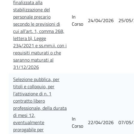
finalizzata alla
stabilizzazione del
personale precario
In
24/04/2026
25/05/
secondo le previsioni di
Corso
cui all’art. 1, comma 268,
lettera b), Legge
234/2021 e ss.mm.ii. con i
requisiti maturati o che
saranno maturati al
31/12/2026
Selezione pubblica, per
titoli e colloquio, per
l’attivazione di n. 1
contratto libero
professionale, della durata
di mesi 12,
In
eventualmente
22/04/2026
07/05/
Corso
prorogabile per