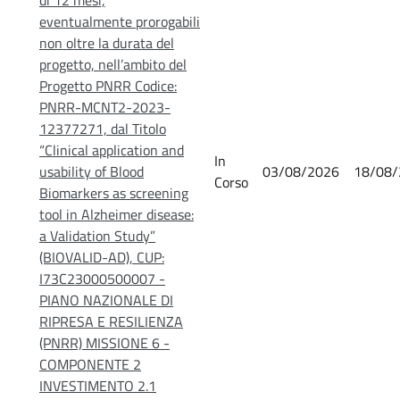
eventualmente prorogabili
non oltre la durata del
progetto, nell’ambito del
Progetto PNRR Codice:
PNRR-MCNT2-2023-
12377271, dal Titolo
“Clinical application and
In
usability of Blood
03/08/2026
18/08/
Corso
Biomarkers as screening
tool in Alzheimer disease:
a Validation Study”
(BIOVALID-AD), CUP:
I73C23000500007 -
PIANO NAZIONALE DI
RIPRESA E RESILIENZA
(PNRR) MISSIONE 6 -
COMPONENTE 2
INVESTIMENTO 2.1