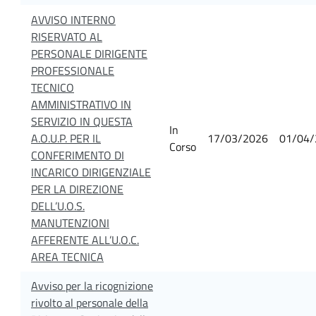
AVVISO INTERNO
RISERVATO AL
PERSONALE DIRIGENTE
PROFESSIONALE
TECNICO
AMMINISTRATIVO IN
SERVIZIO IN QUESTA
In
A.O.U.P. PER IL
17/03/2026
01/04/
Corso
CONFERIMENTO DI
INCARICO DIRIGENZIALE
PER LA DIREZIONE
DELL’U.O.S.
MANUTENZIONI
AFFERENTE ALL’U.O.C.
AREA TECNICA
Avviso per la ricognizione
rivolto al personale della