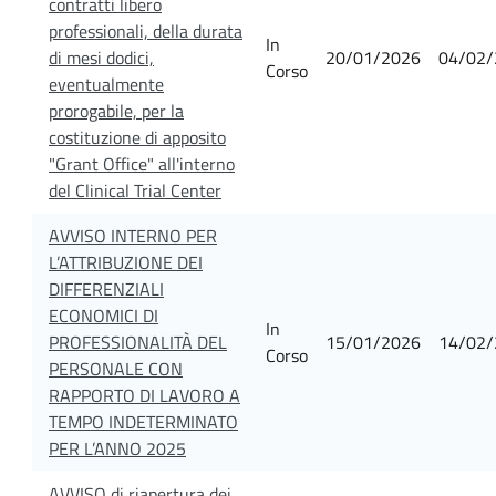
contratti libero
professionali, della durata
In
di mesi dodici,
20/01/2026
04/02/
Corso
eventualmente
prorogabile, per la
costituzione di apposito
"Grant Office" all'interno
del Clinical Trial Center
AVVISO INTERNO PER
L’ATTRIBUZIONE DEI
DIFFERENZIALI
ECONOMICI DI
In
PROFESSIONALITÀ DEL
15/01/2026
14/02/
Corso
PERSONALE CON
RAPPORTO DI LAVORO A
TEMPO INDETERMINATO
PER L’ANNO 2025
AVVISO di riapertura dei