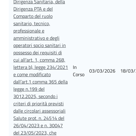
Dirigenza Sanitaria, della
Dirigenza PTA e del
Comparto del ruolo
sanitario, tecnico,
professionale e
amministrativo e degli
operatori socio sanitari in
possesso dei requisiti di
cui all'art. 1, comma 268,
lettera b), legge 234/2021
In
03/03/2026
18/03/
e come modificato
Corso
dall’art.1 comma 365 della
legge n.199 del
3012.2025, secondo i
criteri di priorità previsti
dalle circolari assessoriali
Salute prot. n. 24514 del
26/04/2023 e n. 30047
del 23/05/2023, che