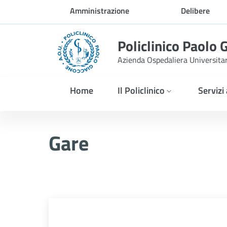
Skip to Main Content
Amministrazione
Delibere
trasparente
Policlinico Paolo 
Azienda Ospedaliera Universita
Home
Il Policlinico
Servizi
A TUTTE LE DITTE. avviso d
Gare