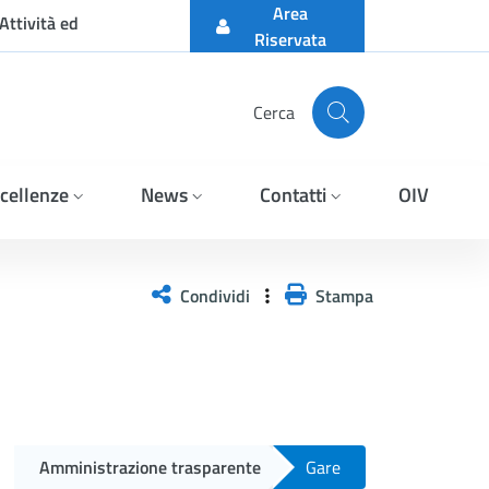
Area
Attività ed
Riservata
Cerca
cellenze
News
Contatti
OIV
ifica dell&#39;esistenza d
Condividi
Stampa
Amministrazione trasparente
Gare