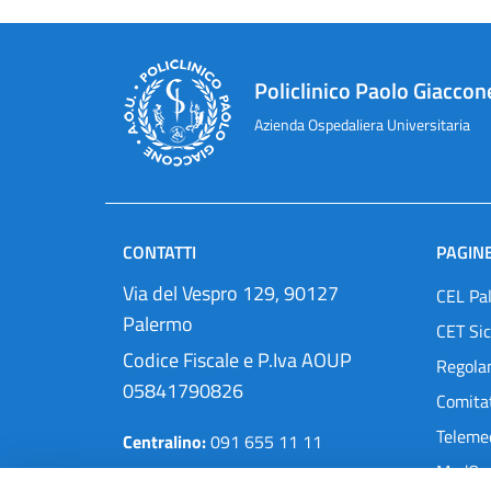
Policlinico Paolo Giaccon
Azienda Ospedaliera Universitaria
CONTATTI
PAGINE
Via del Vespro 129, 90127
CEL Pa
Palermo
CET Sic
Codice Fiscale e P.Iva AOUP
Regola
05841790826
Comitat
Teleme
Centralino:
091 655 11 11
MedOra
Pec:
protocollo@cert.policlinico.pa.it