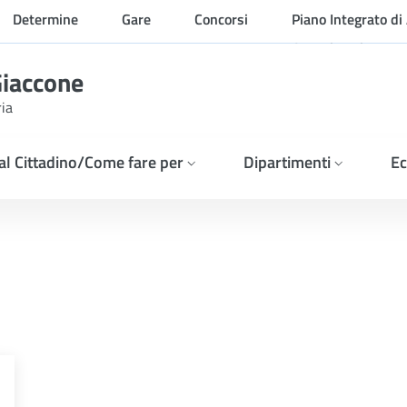
Determine
Gare
Concorsi
Piano Integrato di 
Organizzazione
Giaccone
ria
 al Cittadino/Come fare per
Dipartimenti
Ec
i indagine di mercato e ver