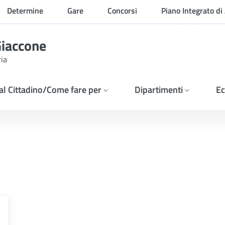
Determine
Gare
Concorsi
Piano Integrato di 
Organizzazione
Giaccone
ria
 al Cittadino/Come fare per
Dipartimenti
Ec
ONOMICI INTERESSATI Indag