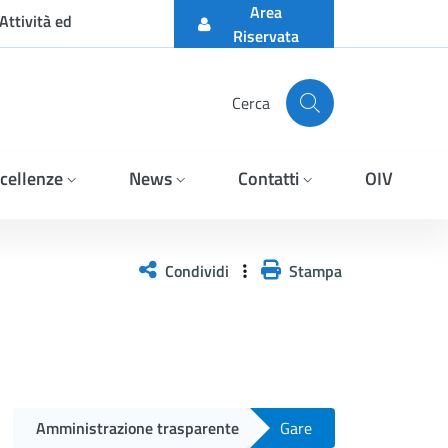
Area
Attività ed
Riservata
Cerca
cellenze
News
Contatti
OIV
ine di mercato per l&#39;
Condividi
Stampa
Amministrazione trasparente
Gare