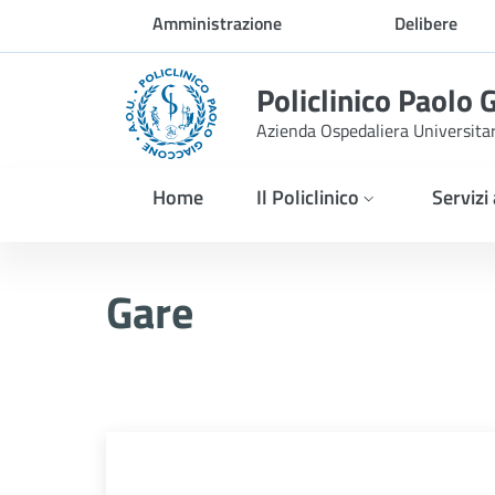
Skip to Main Content
Amministrazione
Delibere
trasparente
Policlinico Paolo 
Azienda Ospedaliera Universita
Home
Il Policlinico
Servizi
A TUTTI GLI OPERATORI EC
Gare