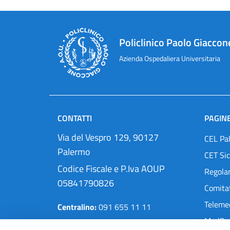
Policlinico Paolo Giaccon
Azienda Ospedaliera Universitaria
CONTATTI
PAGINE
Via del Vespro 129, 90127
CEL Pa
Palermo
CET Sic
Codice Fiscale e P.Iva AOUP
Regola
05841790826
Comitat
Teleme
Centralino:
091 655 11 11
MedOra
Pec:
protocollo@cert.policlinico.pa.it